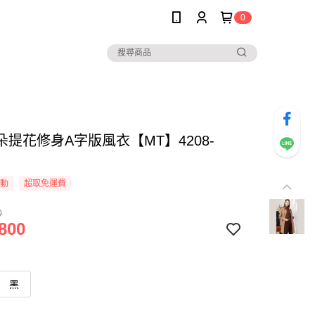
0
朵提花修身A字版風衣【MT】4208-
活動
超取免運費
0
800
黑