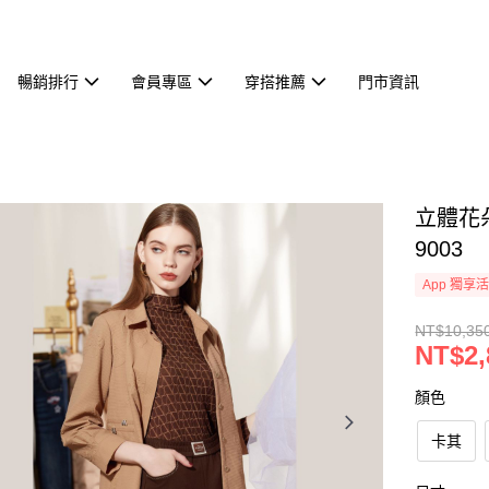
暢銷排行
會員專區
穿搭推薦
門市資訊
立體花
9003
App 獨享
NT$10,35
NT$2,
顏色
卡其