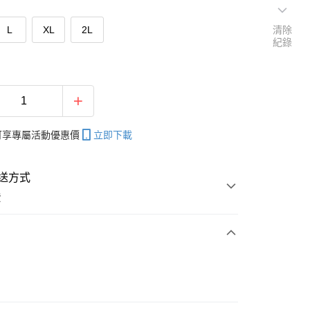
L
XL
2L
清除
紀錄
帳可享專屬活動優惠價
立即下載
送方式
費
次付款
付款