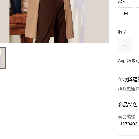
尺寸
M
數量
App 結
付款與運
超取免運
付款方式
商品特色
信用卡一
商品編號
11270402
超商取貨
ATM付款