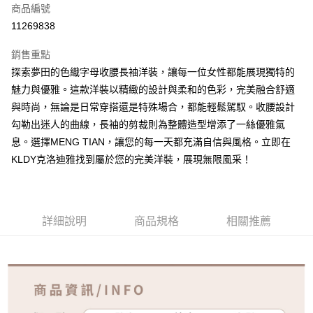
商品編號
超商取貨付款
11269838
ATM付款
銷售重點
探索夢田的色織字母收腰長袖洋裝，讓每一位女性都能展現獨特的
運送方式
魅力與優雅。這款洋裝以精緻的設計與柔和的色彩，完美融合舒適
全家取貨付款
與時尚，無論是日常穿搭還是特殊場合，都能輕鬆駕馭。收腰設計
免運費
勾勒出迷人的曲線，長袖的剪裁則為整體造型增添了一絲優雅氣
息。選擇MENG TIAN，讓您的每一天都充滿自信與風格。立即在
付款後全家取貨
KLDY克洛迪雅找到屬於您的完美洋裝，展現無限風采！
免運費
7-11取貨付款
免運費
詳細說明
商品規格
相關推薦
付款後7-11取貨
免運費
宅配
免運費