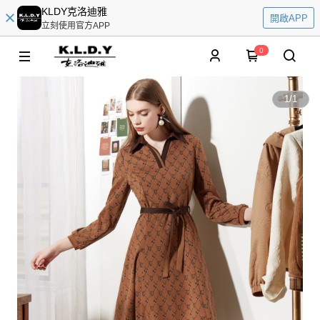
KLDY克洛迪雅
開啟APP
立刻使用官方APP
0
1
/
1