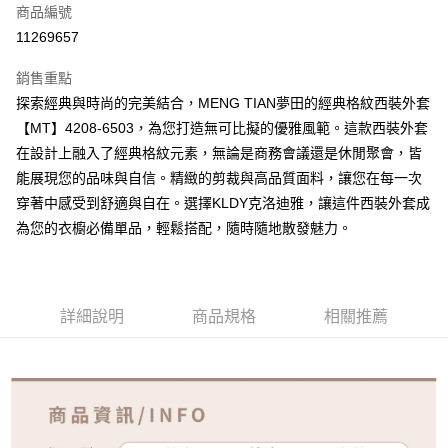
商品編號
超商取貨付款
11269657
ATM付款
銷售重點
探索經典與時尚的完美結合，MENG TIAN夢田的經典格紋西裝外套
運送方式
【MT】4208-6503，為您打造無可比擬的優雅風範。這款西裝外套
全家取貨付款
在設計上融入了經典格紋元素，無論是商務會議還是休閒聚會，皆
免運費
能展現您的品味與自信。精緻的剪裁與高品質面料，讓您在每一次
穿著中感受到舒適與自在。選擇KLDY克洛迪雅，讓這件西裝外套成
付款後全家取貨
為您的衣櫥必備單品，輕鬆搭配，隨時隨地散發魅力。
免運費
7-11取貨付款
免運費
詳細說明
商品規格
相關推薦
付款後7-11取貨
免運費
宅配
免運費