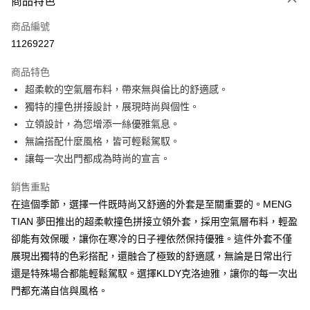
商品特色
信用卡一次付款
商品編號
超商取貨付款
11269227
ATM付款
商品特色
超柔軟的空氣層布料，帶來無與倫比的舒適感。
運送方式
獨特的撞色拼接設計，展現時尚與個性。
全家取貨付款
立領設計，為您增添一絲優雅氣息。
免運費
無論搭配什麼風格，皆可輕鬆駕馭。
讓每一次出門都成為時尚的宣言。
付款後全家取貨
免運費
銷售重點
在這個季節，選擇一件既時尚又舒適的外套是至關重要的。MENG
7-11取貨付款
TIAN 夢田推出的超柔軟撞色拼接立領外套，採用空氣層布料，輕盈
免運費
卻能有效保暖，讓你在寒冷的日子裡依然保持優雅。這件外套不僅
付款後7-11取貨
展現出獨特的色彩搭配，還融合了極致的舒適感，無論是日常出行
免運費
還是特殊場合都能輕鬆駕馭。選擇KLDY克洛迪雅，讓你的每一次出
門都充滿自信與風格。
宅配