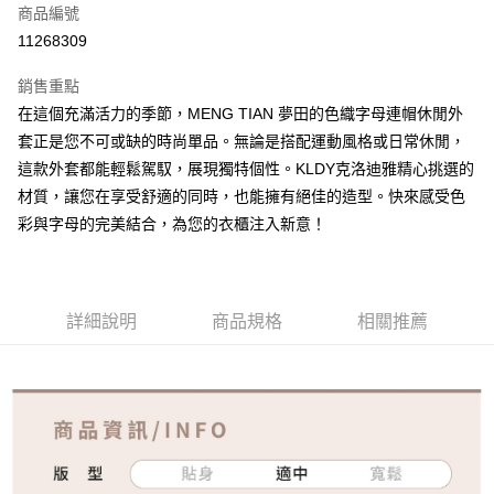
商品編號
超商取貨付款
11268309
ATM付款
銷售重點
在這個充滿活力的季節，MENG TIAN 夢田的色織字母連帽休閒外
運送方式
套正是您不可或缺的時尚單品。無論是搭配運動風格或日常休閒，
全家取貨付款
這款外套都能輕鬆駕馭，展現獨特個性。KLDY克洛迪雅精心挑選的
免運費
材質，讓您在享受舒適的同時，也能擁有絕佳的造型。快來感受色
彩與字母的完美結合，為您的衣櫃注入新意！
付款後全家取貨
免運費
7-11取貨付款
詳細說明
商品規格
相關推薦
免運費
付款後7-11取貨
免運費
宅配
免運費