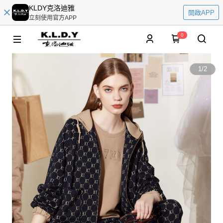
KLDY克洛迪雅
開啟APP
立刻使用官方APP
0
1
/
2