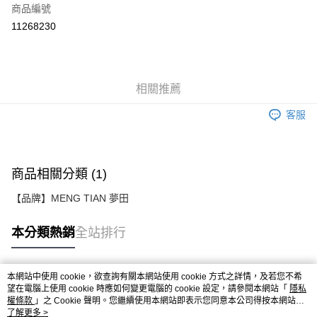
商品編號
超商取貨付款
11268230
ATM付款
運送方式
相關推薦
全家取貨付款
客服
免運費
付款後全家取貨
免運費
商品相關分類 (1)
7-11取貨付款
【品牌】MENG TIAN 夢田
免運費
本分類熱銷
全站排行
付款後7-11取貨
免運費
本網站中使用 cookie，欲查詢有關本網站使用 cookie 方式之詳情，及若您不希
宅配
熱門標籤
望在電腦上使用 cookie 時應如何變更電腦的 cookie 設定，請參閱本網站「
隱私
權條款
免運費
」之 Cookie 聲明。您繼續使用本網站即表示您同意本公司得按本網站使
用條款之 Cookie 聲明使用 cookie。
了解更多 >