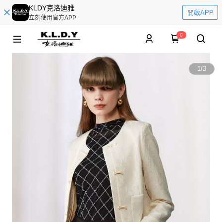
KLDY克洛迪雅
開啟APP
立刻使用官方APP
0
1
/
3