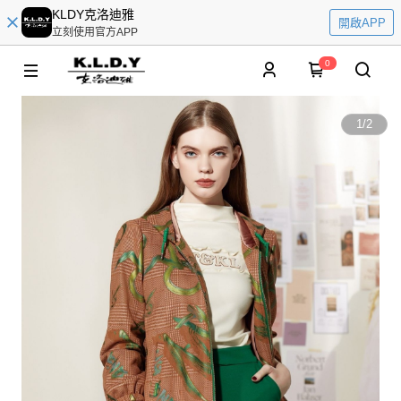
KLDY克洛迪雅
開啟APP
立刻使用官方APP
0
1
/
2