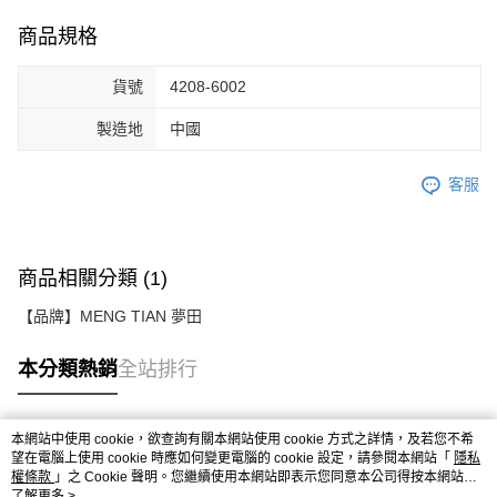
商品規格
貨號
4208-6002
製造地
中國
客服
商品相關分類 (1)
【品牌】MENG TIAN 夢田
本分類熱銷
全站排行
本網站中使用 cookie，欲查詢有關本網站使用 cookie 方式之詳情，及若您不希
熱門標籤
望在電腦上使用 cookie 時應如何變更電腦的 cookie 設定，請參閱本網站「
隱私
權條款
」之 Cookie 聲明。您繼續使用本網站即表示您同意本公司得按本網站使
用條款之 Cookie 聲明使用 cookie。
了解更多 >