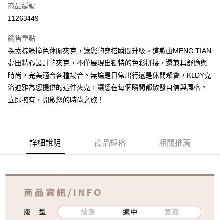
商品編號
超商取貨付款
11263449
ATM付款
銷售重點
探索棕綠撞色休閒夾克，讓您的穿搭瞬間升級。這款由MENG TIAN
運送方式
夢田精心設計的夾克，不僅展現出獨特的色彩拼接，還兼具舒適與
全家取貨付款
時尚，完美適合各種場合。無論是日常出行還是休閒聚會，KLDY克
免運費
洛迪雅為您提供的這件夾克，讓您在每個瞬間都散發自信與風格。
立即擁有，開啟您的時尚之旅！
付款後全家取貨
免運費
7-11取貨付款
詳細說明
商品規格
相關推薦
免運費
付款後7-11取貨
免運費
宅配
免運費