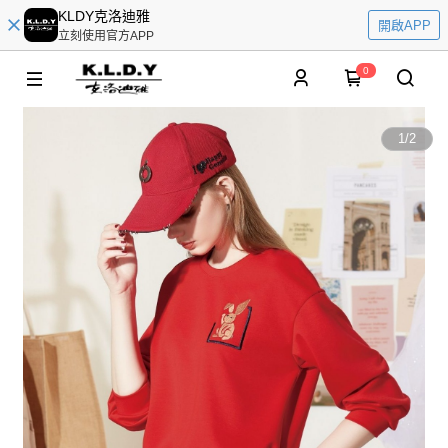
KLDY克洛迪雅
開啟APP
立刻使用官方APP
0
1
/
2