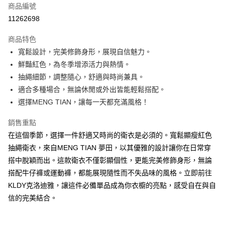
商品編號
超商取貨付款
11262698
ATM付款
商品特色
寬鬆設計，完美修飾身形，展現自信魅力。
運送方式
鮮豔紅色，為冬季增添活力與熱情。
全家取貨付款
抽繩細節，調整隨心，舒適與時尚兼具。
免運費
適合多種場合，無論休閒或外出皆能輕鬆搭配。
選擇MENG TIAN，讓每一天都充滿風格！
付款後全家取貨
免運費
銷售重點
在這個季節，選擇一件舒適又時尚的衛衣是必須的。寬鬆顯瘦紅色
7-11取貨付款
抽繩衛衣，來自MENG TIAN 夢田，以其優雅的設計讓你在日常穿
免運費
搭中脫穎而出。這款衛衣不僅彰顯個性，更能完美修飾身形，無論
付款後7-11取貨
搭配牛仔褲或運動褲，都能展現隨性而不失品味的風格。立即前往
免運費
KLDY克洛迪雅，讓這件必備單品成為你衣櫥的亮點，感受自在與自
信的完美結合。
宅配
免運費