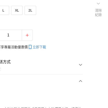
L
XL
2L
清除
紀錄
帳可享專屬活動優惠價
立即下載
送方式
費
次付款
付款