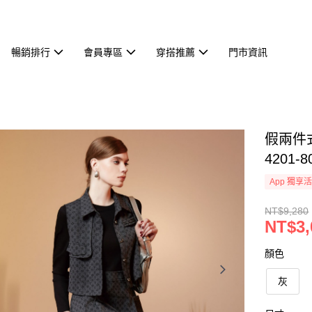
暢銷排行
會員專區
穿搭推薦
門市資訊
假兩件
4201-8
App 獨享
NT$9,280
NT$3,
顏色
灰