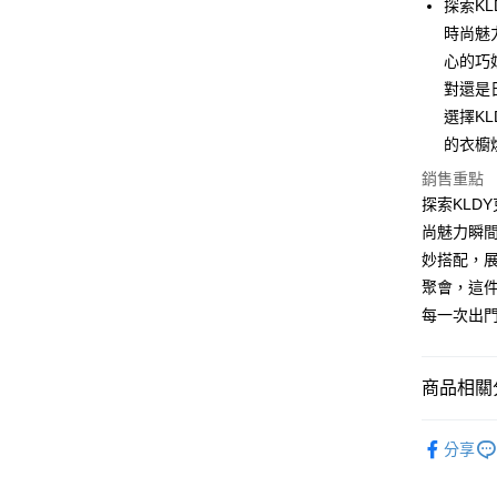
探索K
時尚魅
心的巧
運送方式
對還是
全家取貨
選擇K
免運費
的衣櫥
銷售重點
付款後全
探索KLD
免運費
尚魅力瞬
7-11取貨
妙搭配，
免運費
聚會，這件
每一次出
付款後7-1
免運費
商品相關分
宅配
免運費
【品牌】K
分享