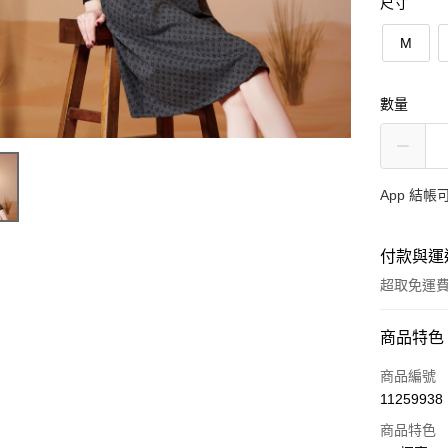
尺寸
M
數量
App 結
付款與運
超取免運
付款方式
商品特色
信用卡一
商品編號
11259938
超商取貨
商品特色
ATM付款