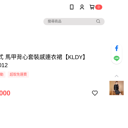
0
式 馬甲背心套裝感連衣裙【KLDY】
012
活動
超取免運費
000