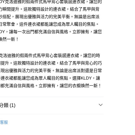
LDY克洛迪雅的假兩件式馬甲背心套裝感連衣裙，讓您的
力瞬間提升。這款獨特設計的連衣裙，結合了馬甲與背
妙搭配，展現出優雅與活力的完美平衡。無論是出席派
日常聚會，這件連衣裙都能讓您成為眾人矚目的焦點。
付款
LDY，讓每一次出門都充滿自信與風格。立即擁有，讓您
煥然一新！
家取貨
Y克洛迪雅的假兩件式馬甲背心套裝感連衣裙，讓您的時
間提升。這款獨特設計的連衣裙，結合了馬甲與背心的巧
付款
展現出優雅與活力的完美平衡。無論是出席派對還是日常
連衣裙都能讓您成為眾人矚目的焦點。選擇KLDY，讓
門都充滿自信與風格。立即擁有，讓您的衣櫥煥然一新！
1取貨
類 (1)
LDY 克洛迪雅
客服