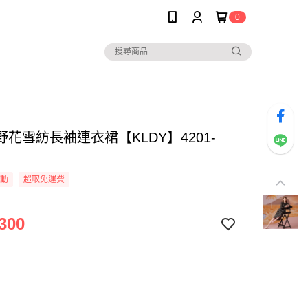
0
花雪紡長袖連衣裙【KLDY】4201-
活動
超取免運費
300