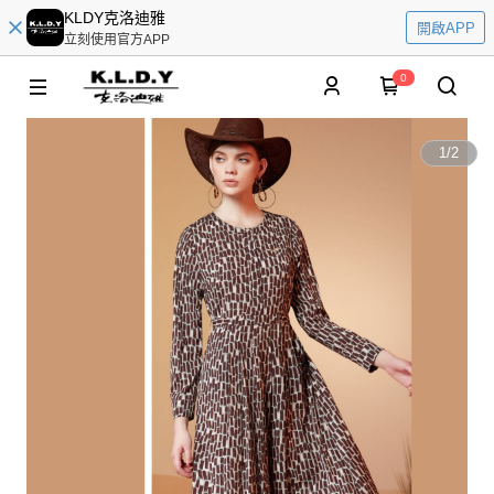
KLDY克洛迪雅
開啟APP
立刻使用官方APP
0
1
/
2