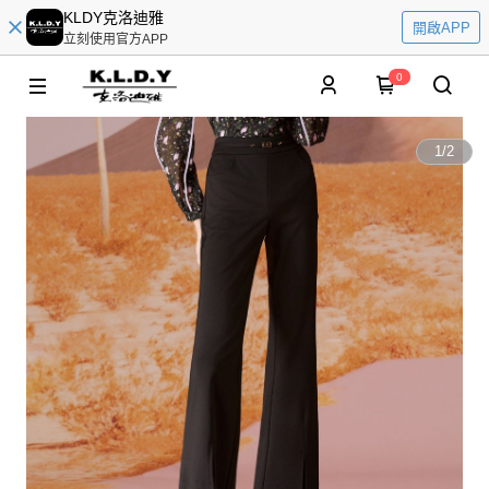
KLDY克洛迪雅
開啟APP
立刻使用官方APP
0
1
/
2