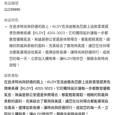
商品編號
超商取貨付款
11239995
ATM付款
商品特色
在追求時尚與舒適的路上，KLDY克洛迪雅為您獻上這款垂墜感
運送方式
黑色微喇長褲【KLDY】4201-3023。它的獨特設計讓每一步都
全家取貨付款
散發優雅氣息，無論是辦公室還是休閒場合，都能輕鬆駕馭。細
免運費
緻的剪裁與柔軟的面料，完美結合了實用與美感，讓您在任何場
合都能展現自信風采。選擇這款長褲，讓時尚與舒適同行，成就
付款後全家取貨
您的每一天。立即加入購物車，讓KLDY陪伴您，開啟全新時尚
免運費
旅程！
7-11取貨付款
銷售重點
免運費
在追求時尚與舒適的路上，KLDY克洛迪雅為您獻上這款垂墜感黑色
付款後7-11取貨
微喇長褲【KLDY】4201-3023。它的獨特設計讓每一步都散發優雅
免運費
氣息，無論是辦公室還是休閒場合，都能輕鬆駕馭。細緻的剪裁與
柔軟的面料，完美結合了實用與美感，讓您在任何場合都能展現自
宅配
信風采。選擇這款長褲，讓時尚與舒適同行，成就您的每一天。立
免運費
即加入購物車，讓KLDY陪伴您，開啟全新時尚旅程！