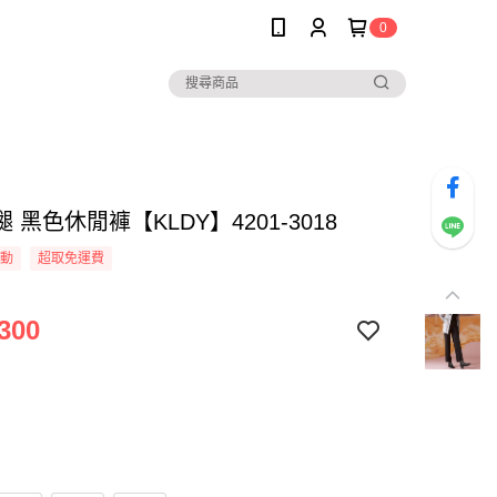
0
 黑色休閒褲【KLDY】4201-3018
活動
超取免運費
300