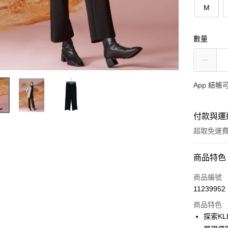
M
數量
App 結
付款與運
超取免運
付款方式
商品特色
信用卡一
商品編號
11239952
超商取貨
商品特色
ATM付款
探索K