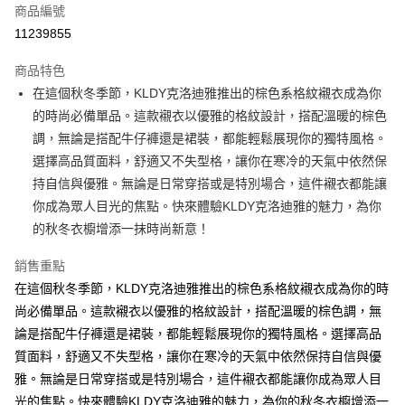
商品編號
超商取貨付款
11239855
ATM付款
商品特色
在這個秋冬季節，KLDY克洛迪雅推出的棕色系格紋襯衣成為你
運送方式
的時尚必備單品。這款襯衣以優雅的格紋設計，搭配溫暖的棕色
全家取貨付款
調，無論是搭配牛仔褲還是裙裝，都能輕鬆展現你的獨特風格。
免運費
選擇高品質面料，舒適又不失型格，讓你在寒冷的天氣中依然保
持自信與優雅。無論是日常穿搭或是特別場合，這件襯衣都能讓
付款後全家取貨
你成為眾人目光的焦點。快來體驗KLDY克洛迪雅的魅力，為你
免運費
的秋冬衣櫥增添一抹時尚新意！
7-11取貨付款
銷售重點
免運費
在這個秋冬季節，KLDY克洛迪雅推出的棕色系格紋襯衣成為你的時
付款後7-11取貨
尚必備單品。這款襯衣以優雅的格紋設計，搭配溫暖的棕色調，無
免運費
論是搭配牛仔褲還是裙裝，都能輕鬆展現你的獨特風格。選擇高品
質面料，舒適又不失型格，讓你在寒冷的天氣中依然保持自信與優
宅配
雅。無論是日常穿搭或是特別場合，這件襯衣都能讓你成為眾人目
免運費
光的焦點。快來體驗KLDY克洛迪雅的魅力，為你的秋冬衣櫥增添一