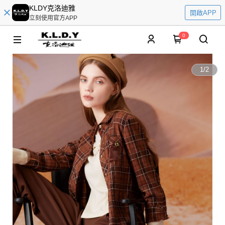
KLDY克洛迪雅
開啟APP
立刻使用官方APP
0
1
/
2