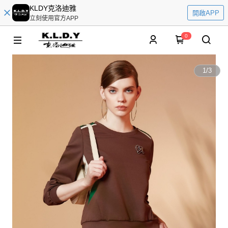
KLDY克洛迪雅
開啟APP
立刻使用官方APP
0
1
/
3