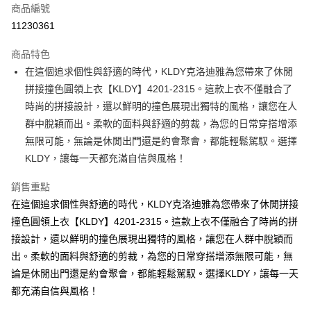
商品編號
超商取貨付款
11230361
ATM付款
商品特色
在這個追求個性與舒適的時代，KLDY克洛迪雅為您帶來了休閒
運送方式
拼接撞色圓領上衣【KLDY】4201-2315。這款上衣不僅融合了
全家取貨付款
時尚的拼接設計，還以鮮明的撞色展現出獨特的風格，讓您在人
免運費
群中脫穎而出。柔軟的面料與舒適的剪裁，為您的日常穿搭增添
無限可能，無論是休閒出門還是約會聚會，都能輕鬆駕馭。選擇
付款後全家取貨
KLDY，讓每一天都充滿自信與風格！
免運費
銷售重點
7-11取貨付款
在這個追求個性與舒適的時代，KLDY克洛迪雅為您帶來了休閒拼接
免運費
撞色圓領上衣【KLDY】4201-2315。這款上衣不僅融合了時尚的拼
付款後7-11取貨
接設計，還以鮮明的撞色展現出獨特的風格，讓您在人群中脫穎而
免運費
出。柔軟的面料與舒適的剪裁，為您的日常穿搭增添無限可能，無
論是休閒出門還是約會聚會，都能輕鬆駕馭。選擇KLDY，讓每一天
宅配
都充滿自信與風格！
免運費