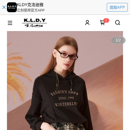
KLDY克洛迪雅
開啟APP
立刻使用官方APP
0
1
/
2