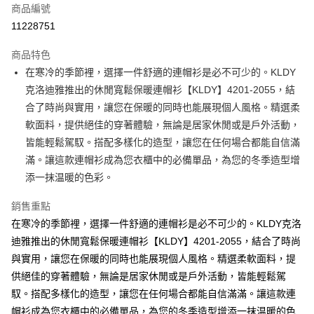
商品編號
超商取貨付款
11228751
ATM付款
商品特色
在寒冷的季節裡，選擇一件舒適的連帽衫是必不可少的。KLDY
運送方式
克洛迪雅推出的休閒寬鬆保暖連帽衫【KLDY】4201-2055，結
全家取貨付款
合了時尚與實用，讓您在保暖的同時也能展現個人風格。精選柔
免運費
軟面料，提供絕佳的穿著體驗，無論是居家休閒或是戶外活動，
皆能輕鬆駕馭。搭配多樣化的造型，讓您在任何場合都能自信滿
付款後全家取貨
滿。讓這款連帽衫成為您衣櫃中的必備單品，為您的冬季造型增
免運費
添一抹温暖的色彩。
7-11取貨付款
銷售重點
免運費
在寒冷的季節裡，選擇一件舒適的連帽衫是必不可少的。KLDY克洛
付款後7-11取貨
迪雅推出的休閒寬鬆保暖連帽衫【KLDY】4201-2055，結合了時尚
免運費
與實用，讓您在保暖的同時也能展現個人風格。精選柔軟面料，提
供絕佳的穿著體驗，無論是居家休閒或是戶外活動，皆能輕鬆駕
宅配
馭。搭配多樣化的造型，讓您在任何場合都能自信滿滿。讓這款連
免運費
帽衫成為您衣櫃中的必備單品，為您的冬季造型增添一抹温暖的色