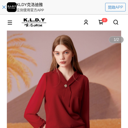
KLDY克洛迪雅
開啟APP
立刻使用官方APP
0
1
/
2