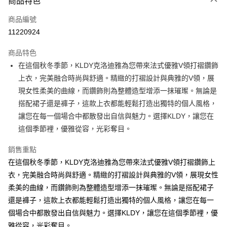
商品特色
信用卡一次付款
商品編號
超商取貨付款
11220924
ATM付款
商品特色
在這個秋冬季節，KLDY克洛迪雅為您帶來法式優雅V領打褶鑽飾
運送方式
上衣，完美融合時尚與舒適。精緻的打褶設計與典雅的V領，展
全家取貨付款
現女性柔美的曲線，而鑽飾則為整體造型增添一抹璀璨。無論是
免運費
搭配裙子還是褲子，這款上衣都能輕鬆打造出獨特的個人風格，
讓您在每一個場合中都散發出自信與魅力。選擇KLDY，讓您在
付款後全家取貨
這個季節裡，優雅從容，光彩奪目。
免運費
銷售重點
7-11取貨付款
在這個秋冬季節，KLDY克洛迪雅為您帶來法式優雅V領打褶鑽飾上
免運費
衣，完美融合時尚與舒適。精緻的打褶設計與典雅的V領，展現女性
付款後7-11取貨
柔美的曲線，而鑽飾則為整體造型增添一抹璀璨。無論是搭配裙子
免運費
還是褲子，這款上衣都能輕鬆打造出獨特的個人風格，讓您在每一
個場合中都散發出自信與魅力。選擇KLDY，讓您在這個季節裡，優
宅配
雅從容，光彩奪目。