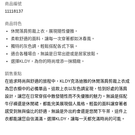
商品編號
超商取貨付款
11118137
ATM付款
商品特色
休閒落肩剪裁上衣，展現隨性優雅。
運送方式
柔軟舒適的面料，讓每一次穿著都如沐春風。
全家取貨付款
獨特的灰色調，輕鬆搭配各式下裝。
免運費
適合各種場合，無論是日常出遊或是居家放鬆。
選擇KLDY，為你的時尚增添一抹精緻。
付款後全家取貨
免運費
銷售重點
在追求時尚與舒適的旅程中，KLDY克洛迪雅的休閒落肩剪裁上衣成
7-11取貨付款
為您衣櫥中的必備單品。這款上衣以灰色調呈現，恰到好處的落肩
免運費
設計，讓您在日常穿搭中散發隨性而不失優雅的魅力。無論是搭配
付款後7-11取貨
牛仔褲還是休閒裙，都能完美展現個人風格。輕盈的面料讓穿著者
免運費
感受到無與倫比的舒適，無論是外出約會還是悠閒下午茶，這件上
衣都能讓您自信滿滿。選擇KLDY，讓每一天都充滿時尚的可能。
宅配
免運費