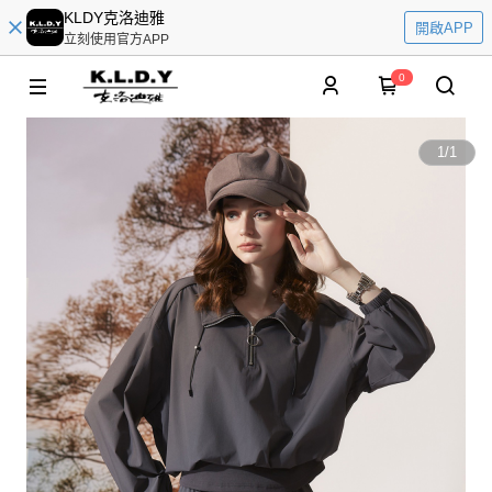
KLDY克洛迪雅
開啟APP
立刻使用官方APP
0
1
/
1