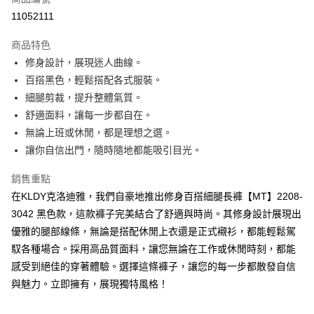
超商取貨付款
11052111
ATM付款
商品特色
修身設計，展現迷人曲線。
運送方式
百搭黑色，輕鬆搭配各式服裝。
全家取貨付款
細腿剪裁，提升整體氣質。
免運費
舒適面料，讓每一步都自在。
無論上班或休閒，都是理想之選。
付款後全家取貨
讓你自信出門，隨時隨地都能吸引目光。
免運費
銷售重點
7-11取貨付款
在KLDY克洛迪雅，我們自豪地推出修身百搭細腿長褲【MT】2208-
免運費
3042 黑色款，這款褲子完美結合了舒適與時尚。其修身設計展現出
付款後7-11取貨
優雅的腿部線條，無論是搭配休閒上衣還是正式襯衫，都能輕鬆駕
免運費
馭各種場合。採用高品質面料，讓您無論在工作或休閒時刻，都能
感受到絕佳的穿著體驗。選擇這條褲子，讓您的每一步都散發自信
宅配
與魅力。立即擁有，展現獨特風格！
免運費