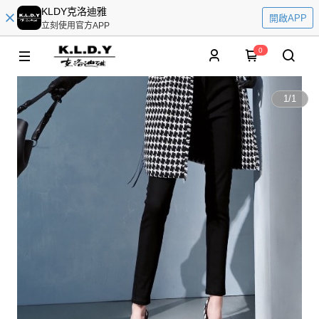
KLDY克洛迪雅
開啟APP
立刻使用官方APP
0
1
/
1