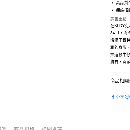
高品質
運送方式
無論搭
全家取貨
銷售重點
免運費
在KLDY
3411，
付款後全
增添了獨
免運費
雅的身形
7-11取貨
擇這款牛
免運費
擁有，開
付款後7-1
免運費
商品相關分
宅配
【品牌】ME
分享
免運費
說明
商品規格
相關推薦