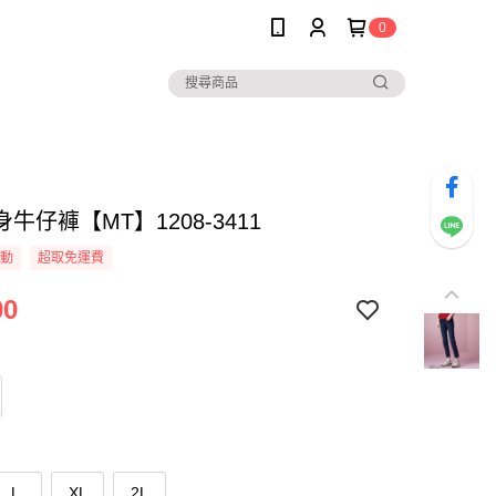
0
牛仔褲【MT】1208-3411
活動
超取免運費
00
L
XL
2L