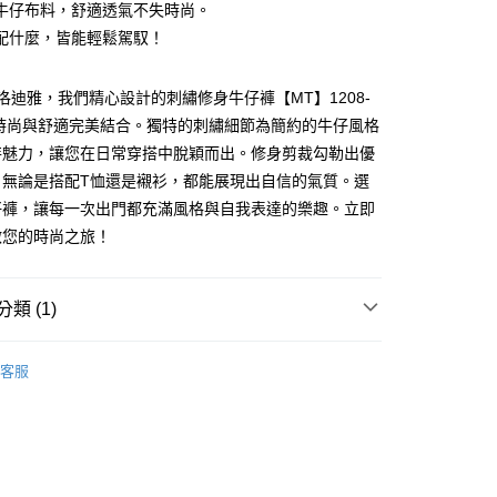
牛仔布料，舒適透氣不失時尚。
配什麼，皆能輕鬆駕馭！
付款
克洛迪雅，我們精心設計的刺繡修身牛仔褲【MT】1208-
將時尚與舒適完美結合。獨特的刺繡細節為簡約的牛仔風格
家取貨
特魅力，讓您在日常穿搭中脫穎而出。修身剪裁勾勒出優
，無論是搭配T恤還是襯衫，都能展現出自信的氣質。選
付款
仔褲，讓每一次出門都充滿風格與自我表達的樂趣。立即
啟您的時尚之旅！
1取貨
類 (1)
NG TIAN 夢田
客服