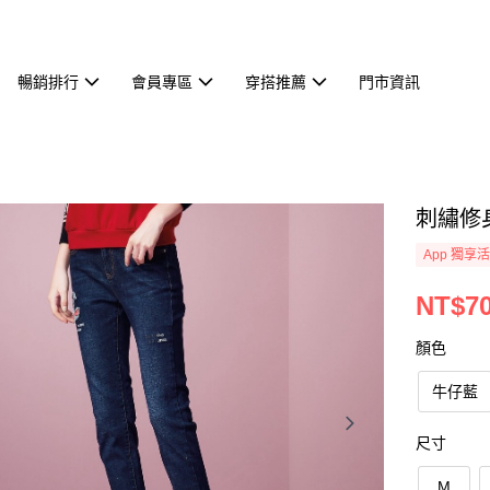
暢銷排行
會員專區
穿搭推薦
門市資訊
刺繡修身
App 獨享
NT$7
顏色
牛仔藍
尺寸
M