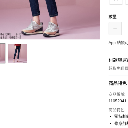
數量
App 結
付款與運
超取免運
付款方式
商品特色
信用卡一
商品編號
11052041
超商取貨
商品特色
ATM付款
獨特刺
修身剪