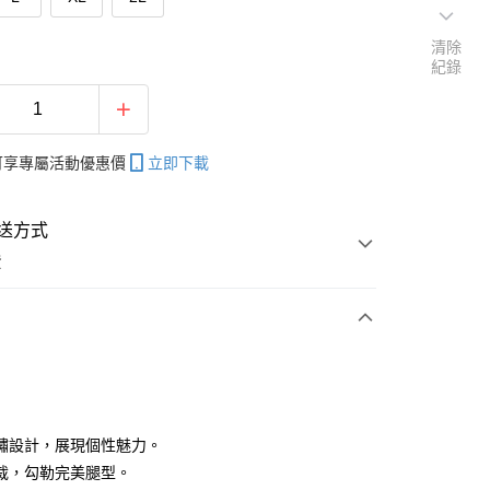
清除
紀錄
帳可享專屬活動優惠價
立即下載
送方式
費
次付款
付款
繡設計，展現個性魅力。
裁，勾勒完美腿型。