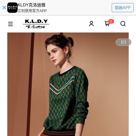
KLDY克洛迪雅
開啟APP
立刻使用官方APP
0
1
/
1