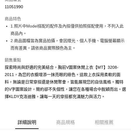
超商取貨付款
11051990
ATM付款
商品特色
1.照片中Model搭配的配件及內搭僅供拍照搭配使用，不列入此
運送方式
商品內。
全家取貨付款
2.商品圖檔皆為實品拍攝，會因燈光、個人手機、電腦螢幕顯示
免運費
而有差異，請依商品實際顏色為主。
付款後全家取貨
銷售重點
免運費
探索時尚與舒適的完美結合，胸前V圖案休閒上衣【MT】3208-
2011，為您的衣櫥增添一抹亮眼的綠色。這款上衣採用柔軟的面
7-11取貨付款
料，無論是日常穿搭還是休閒聚會，皆能展現您的自信風格。獨特
免運費
的V字圖案設計，簡約卻不失個性，讓您在各種場合中脫穎而出。選
付款後7-11取貨
擇KLDY克洛迪雅，讓每一天的穿搭都充滿魅力與活力。
免運費
宅配
免運費
詳細說明
商品規格
相關推薦