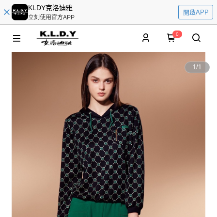
KLDY克洛迪雅
開啟APP
立刻使用官方APP
0
1
/
1