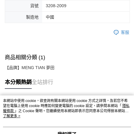
貨號
3208-2009
製造地
中國
客服
商品相關分類 (1)
【品牌】MENG TIAN 夢田
本分類熱銷
全站排行
本網站中使用 cookie，欲查詢有關本網站使用 cookie 方式之詳情，及若您不希
熱門標籤
望在電腦上使用 cookie 時應如何變更電腦的 cookie 設定，請參閱本網站「
隱私
權條款
」之 Cookie 聲明。您繼續使用本網站即表示您同意本公司得按本網站使
用條款之 Cookie 聲明使用 cookie。
了解更多 >