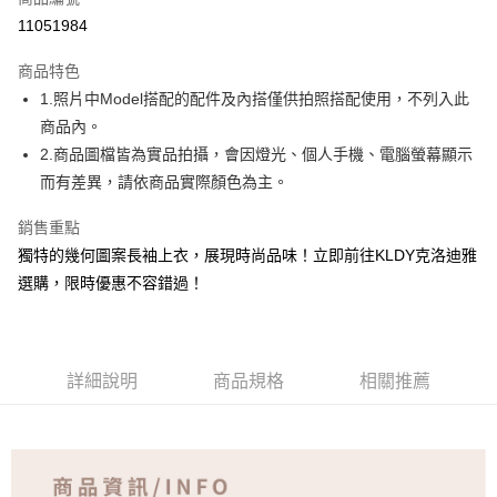
超商取貨付款
11051984
ATM付款
商品特色
1.照片中Model搭配的配件及內搭僅供拍照搭配使用，不列入此
運送方式
商品內。
全家取貨付款
2.商品圖檔皆為實品拍攝，會因燈光、個人手機、電腦螢幕顯示
免運費
而有差異，請依商品實際顏色為主。
付款後全家取貨
銷售重點
免運費
獨特的幾何圖案長袖上衣，展現時尚品味！立即前往KLDY克洛迪雅
選購，限時優惠不容錯過！
7-11取貨付款
免運費
付款後7-11取貨
詳細說明
商品規格
相關推薦
免運費
宅配
免運費