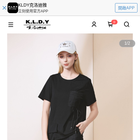
KLDY克洛迪雅
開啟APP
立刻使用官方APP
0
1
/
2