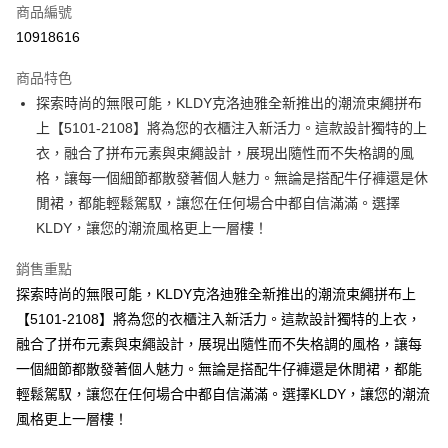
商品編號
超商取貨付款
10918616
ATM付款
商品特色
探索時尚的無限可能，KLDY克洛迪雅全新推出的潮流束繩拼布
運送方式
上【5101-2108】將為您的衣櫃注入新活力。這款設計獨特的上
全家取貨付款
衣，融合了拼布元素與束繩設計，展現出隨性而不失格調的風
免運費
格，讓每一個細節都散發著個人魅力。無論是搭配牛仔褲還是休
閒裙，都能輕鬆駕馭，讓您在任何場合中都自信滿滿。選擇
付款後全家取貨
KLDY，讓您的潮流風格更上一層樓！
免運費
銷售重點
7-11取貨付款
探索時尚的無限可能，KLDY克洛迪雅全新推出的潮流束繩拼布上
免運費
【5101-2108】將為您的衣櫃注入新活力。這款設計獨特的上衣，
付款後7-11取貨
融合了拼布元素與束繩設計，展現出隨性而不失格調的風格，讓每
免運費
一個細節都散發著個人魅力。無論是搭配牛仔褲還是休閒裙，都能
輕鬆駕馭，讓您在任何場合中都自信滿滿。選擇KLDY，讓您的潮流
宅配
風格更上一層樓！
免運費