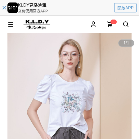
KLDY克洛迪雅
開啟APP
立刻使用官方APP
0
1
/
1