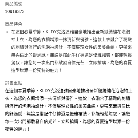
商品編號
超商取貨付款
10918373
ATM付款
商品特色
在這個春夏季節，KLDY克洛迪雅自豪地推出全新繾綣繡花泡泡
運送方式
袖上衣，為您的衣櫥增添一抹清新與優雅。這款上衣融合了精緻
全家取貨付款
的刺繡與流行的泡泡袖設計，不僅展現女性的柔美曲線，更帶來
免運費
無與倫比的舒適感。無論是搭配牛仔褲還是優雅裙裝，都能輕鬆
駕馭，讓您每一次出門都散發自信光芒。立即搶購，為您的春夏
付款後全家取貨
造型增添一份獨特的魅力！
免運費
銷售重點
7-11取貨付款
在這個春夏季節，KLDY克洛迪雅自豪地推出全新繾綣繡花泡泡袖上
免運費
衣，為您的衣櫥增添一抹清新與優雅。這款上衣融合了精緻的刺繡
付款後7-11取貨
與流行的泡泡袖設計，不僅展現女性的柔美曲線，更帶來無與倫比
免運費
的舒適感。無論是搭配牛仔褲還是優雅裙裝，都能輕鬆駕馭，讓您
每一次出門都散發自信光芒。立即搶購，為您的春夏造型增添一份
宅配
獨特的魅力！
免運費