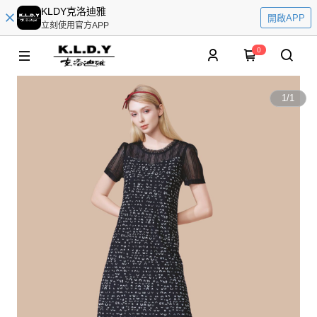
KLDY克洛迪雅
開啟APP
立刻使用官方APP
0
1
/
1