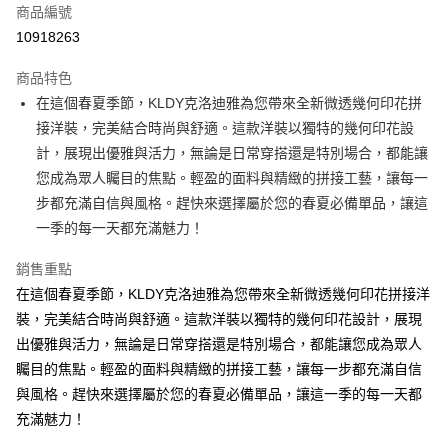
商品編號
超商取貨付款
10918263
ATM付款
商品特色
在這個春夏季節，KLDY克洛迪雅為您帶來全新微透幾何印花拼
運送方式
接洋裝，完美結合時尚與舒適。這款洋裝以獨特的幾何印花設
全家取貨付款
計，展現出優雅與活力，無論是日常穿搭還是特別場合，都能讓
免運費
您成為眾人矚目的焦點。輕盈的面料與精緻的拼接工藝，讓每一
步都充滿自信與風格。趕快來選擇屬於您的春夏必備單品，讓這
付款後全家取貨
一季的每一天都充滿魅力！
免運費
銷售重點
7-11取貨付款
在這個春夏季節，KLDY克洛迪雅為您帶來全新微透幾何印花拼接洋
免運費
裝，完美結合時尚與舒適。這款洋裝以獨特的幾何印花設計，展現
付款後7-11取貨
出優雅與活力，無論是日常穿搭還是特別場合，都能讓您成為眾人
免運費
矚目的焦點。輕盈的面料與精緻的拼接工藝，讓每一步都充滿自信
與風格。趕快來選擇屬於您的春夏必備單品，讓這一季的每一天都
宅配
充滿魅力！
免運費