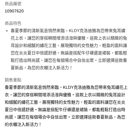
商品編號
超商取貨付款
10907620
ATM付款
商品特色
春夏季節的清新氣息悄然來臨，KLDY克洛迪雅為您帶來兔耳繡
運送方式
花上衣，讓您的穿搭瞬間增添活潑與優雅。這款上衣以精緻的兔
全家取貨付款
耳設計和細膩的繡花工藝，展現獨特的女性魅力，輕盈的面料讓
免運費
您在炎炎夏日中倍感舒適。無論是搭配牛仔褲還是裙裝，都能輕
鬆打造出時尚感，讓您在每個場合中自信出眾。立即選擇這款春
付款後全家取貨
夏新品，為您的衣櫃注入新活力！
免運費
銷售重點
7-11取貨付款
春夏季節的清新氣息悄然來臨，KLDY克洛迪雅為您帶來兔耳繡花上
免運費
衣，讓您的穿搭瞬間增添活潑與優雅。這款上衣以精緻的兔耳設計
付款後7-11取貨
和細膩的繡花工藝，展現獨特的女性魅力，輕盈的面料讓您在炎炎
免運費
夏日中倍感舒適。無論是搭配牛仔褲還是裙裝，都能輕鬆打造出時
尚感，讓您在每個場合中自信出眾。立即選擇這款春夏新品，為您
宅配
的衣櫃注入新活力！
免運費