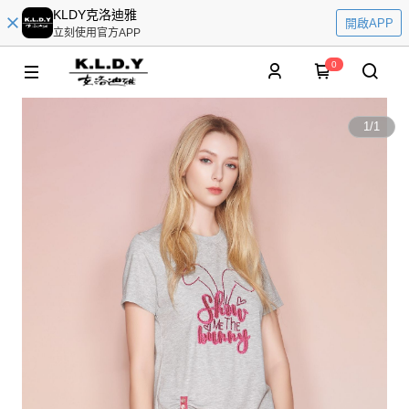
KLDY克洛迪雅
開啟APP
立刻使用官方APP
0
1
/
1