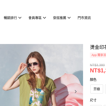
暢銷排行
會員專區
穿搭推薦
門市資訊
燙金印花
App 獨享
NT$3,380
NT$1,
顏色
芥綠
尺寸