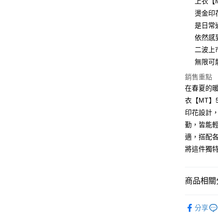
上衣【
燙金印
運送方式
是日常
全家取貨
依然感
免運費
二波上
無限可
付款後全
銷售重點
免運費
在春夏的暖
7-11取貨
衣【MT】
免運費
印花設計
勤，皆能
付款後7-1
適，搭配
免運費
將這件獨
宅配
免運費
商品相關分
【品牌】ME
分享