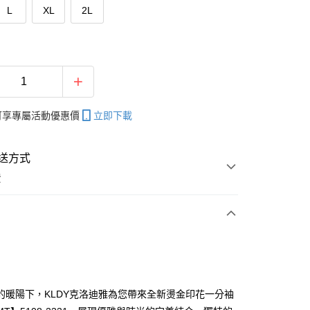
L
XL
2L
帳可享專屬活動優惠價
立即下載
送方式
費
次付款
付款
的暖陽下，KLDY克洛迪雅為您帶來全新燙金印花一分袖