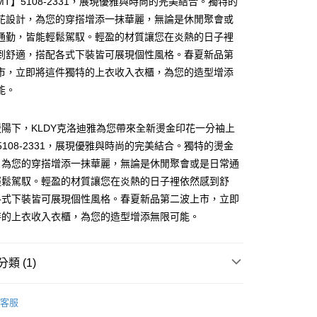
MT】5108-2331，展現優雅與時尚的完美結合。獨特的
花設計，為您的穿搭增添一抹華麗，無論是休閒聚會或
通勤，皆能輕鬆駕馭。輕盈的材質讓您在炎熱的日子裡
付款
到舒適，搭配各式下裝皆可展現個性風格。春夏新品第
市，立即將這件獨特的上衣收入衣櫃，為您的造型增添
能。
家取貨
陽下，KLDY克洛迪雅為您帶來全新燙金印花一分袖上
付款
5108-2331，展現優雅與時尚的完美結合。獨特的燙金
，為您的穿搭增添一抹華麗，無論是休閒聚會或是日常通
輕鬆駕馭。輕盈的材質讓您在炎熱的日子裡依然感到舒
1取貨
各式下裝皆可展現個性風格。春夏新品第二波上市，立即
特的上衣收入衣櫃，為您的造型增添無限可能。
類 (1)
NG TIAN 夢田
客服