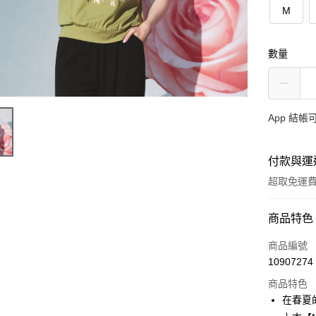
M
數量
App 結
付款與運
超取免運
付款方式
商品特色
信用卡一
商品編號
10907274
超商取貨
商品特色
ATM付款
在春夏