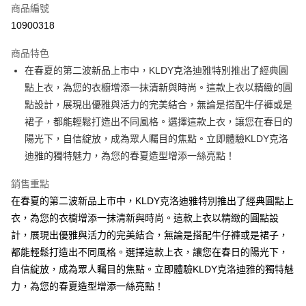
商品編號
超商取貨付款
10900318
ATM付款
商品特色
在春夏的第二波新品上市中，KLDY克洛迪雅特別推出了經典圓
運送方式
點上衣，為您的衣櫥增添一抹清新與時尚。這款上衣以精緻的圓
全家取貨付款
點設計，展現出優雅與活力的完美結合，無論是搭配牛仔褲或是
免運費
裙子，都能輕鬆打造出不同風格。選擇這款上衣，讓您在春日的
陽光下，自信綻放，成為眾人矚目的焦點。立即體驗KLDY克洛
付款後全家取貨
迪雅的獨特魅力，為您的春夏造型增添一絲亮點！
免運費
銷售重點
7-11取貨付款
在春夏的第二波新品上市中，KLDY克洛迪雅特別推出了經典圓點上
免運費
衣，為您的衣櫥增添一抹清新與時尚。這款上衣以精緻的圓點設
付款後7-11取貨
計，展現出優雅與活力的完美結合，無論是搭配牛仔褲或是裙子，
免運費
都能輕鬆打造出不同風格。選擇這款上衣，讓您在春日的陽光下，
自信綻放，成為眾人矚目的焦點。立即體驗KLDY克洛迪雅的獨特魅
宅配
力，為您的春夏造型增添一絲亮點！
免運費