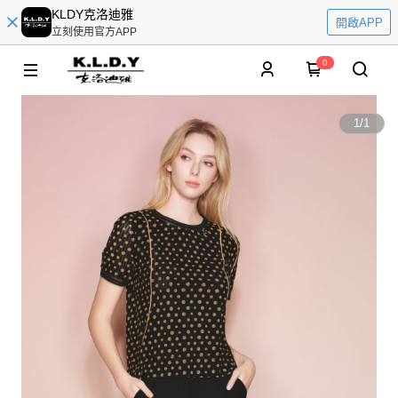
KLDY克洛迪雅
開啟APP
立刻使用官方APP
0
1
/
1