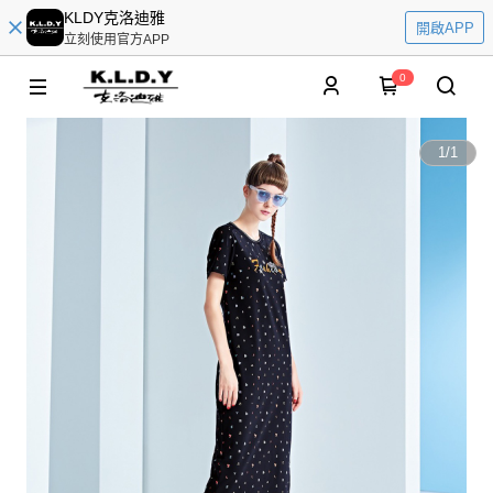
KLDY克洛迪雅
開啟APP
立刻使用官方APP
0
1
/
1