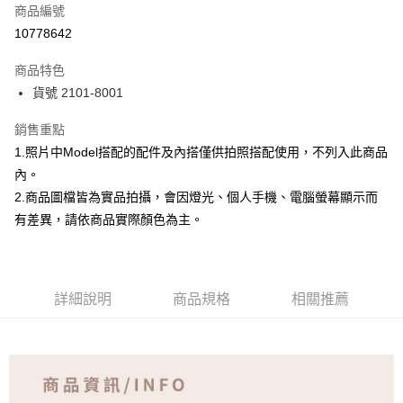
商品編號
超商取貨付款
10778642
Apple Pay
商品特色
ATM付款
貨號 2101-8001
銷售重點
運送方式
1.照片中Model搭配的配件及內搭僅供拍照搭配使用，不列入此商品
全家取貨付款
內。
免運費
2.商品圖檔皆為實品拍攝，會因燈光、個人手機、電腦螢幕顯示而
付款後全家取貨
有差異，請依商品實際顏色為主。
免運費
7-11取貨付款
詳細說明
商品規格
相關推薦
免運費
付款後7-11取貨
免運費
宅配