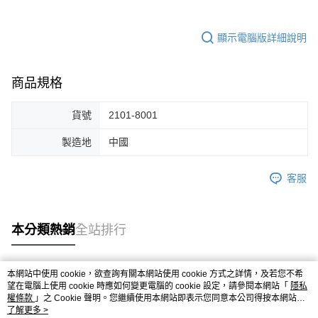
顯示電腦版詳細說明
商品規格
貨號
2101-8001
製造地
中國
客服
本分類熱銷
全站排行
本網站中使用 cookie，欲查詢有關本網站使用 cookie 方式之詳情，及若您不希
熱門標籤
望在電腦上使用 cookie 時應如何變更電腦的 cookie 設定，請參閱本網站「
隱私
權條款
」之 Cookie 聲明。您繼續使用本網站即表示您同意本公司得按本網站使
用條款之 Cookie 聲明使用 cookie。
了解更多 >