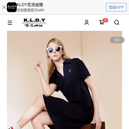
KLDY克洛迪雅
開啟APP
立刻使用官方APP
0
1
/
1