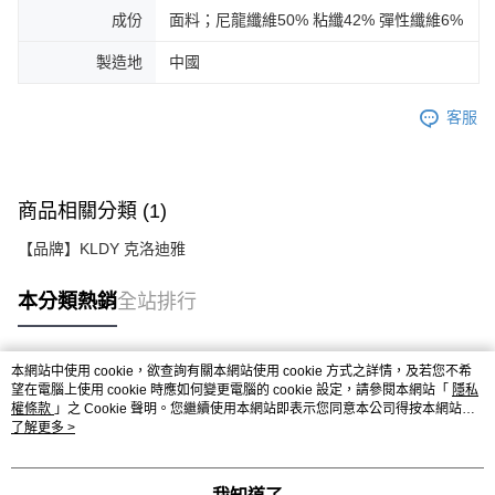
成份
面料；尼龍纖維50% 粘纖42% 彈性纖維6%
製造地
中國
客服
商品相關分類 (1)
【品牌】KLDY 克洛迪雅
本分類熱銷
全站排行
本網站中使用 cookie，欲查詢有關本網站使用 cookie 方式之詳情，及若您不希
熱門標籤
望在電腦上使用 cookie 時應如何變更電腦的 cookie 設定，請參閱本網站「
隱私
權條款
」之 Cookie 聲明。您繼續使用本網站即表示您同意本公司得按本網站使
用條款之 Cookie 聲明使用 cookie。
了解更多 >