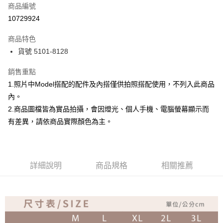
商品編號
超商取貨付款
10729924
Apple Pay
商品特色
ATM付款
貨號 5101-8128
銷售重點
運送方式
1.照片中Model搭配的配件及內搭僅供拍照搭配使用，不列入此商品
全家取貨付款
內。
免運費
2.商品圖檔皆為實品拍攝，會因燈光、個人手機、電腦螢幕顯示而
付款後全家取貨
有差異，請依商品實際顏色為主。
免運費
7-11取貨付款
詳細說明
商品規格
相關推薦
免運費
付款後7-11取貨
免運費
宅配