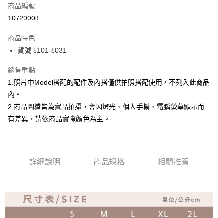
商品編號
超商取貨付款
10729908
Apple Pay
商品特色
ATM付款
貨號 5101-8031
銷售重點
運送方式
1.照片中Model搭配的配件及內搭僅供拍照搭配使用，不列入此商品
全家取貨付款
內。
免運費
2.商品圖檔皆為實品拍攝，會因燈光、個人手機、電腦螢幕顯示而
付款後全家取貨
有差異，請依商品實際顏色為主。
免運費
7-11取貨付款
詳細說明
商品規格
相關推薦
免運費
付款後7-11取貨
免運費
宅配