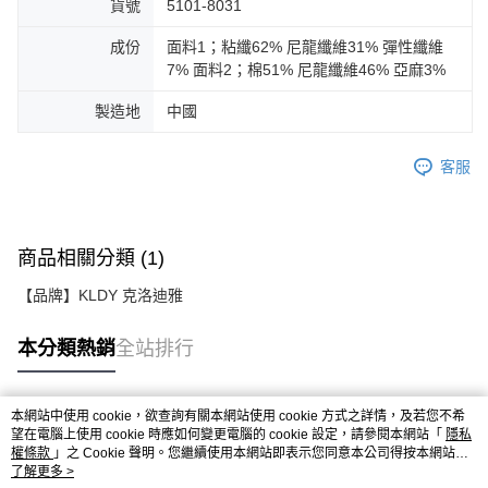
貨號
5101-8031
成份
面料1；粘纖62% 尼龍纖維31% 彈性纖維
7% 面料2；棉51% 尼龍纖維46% 亞麻3%
製造地
中國
客服
商品相關分類 (1)
【品牌】KLDY 克洛迪雅
本分類熱銷
全站排行
本網站中使用 cookie，欲查詢有關本網站使用 cookie 方式之詳情，及若您不希
熱門標籤
望在電腦上使用 cookie 時應如何變更電腦的 cookie 設定，請參閱本網站「
隱私
權條款
」之 Cookie 聲明。您繼續使用本網站即表示您同意本公司得按本網站使
用條款之 Cookie 聲明使用 cookie。
了解更多 >