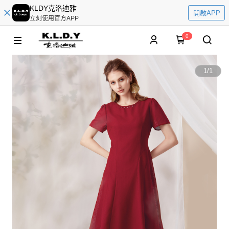
KLDY克洛迪雅
開啟APP
立刻使用官方APP
0
1
/
1