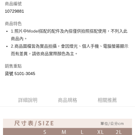
商品編號
超商取貨付款
10729881
Apple Pay
商品特色
ATM付款
1.照片中Model搭配的配件及內搭僅供拍照搭配使用，不列入此
商品內。
運送方式
2.商品圖檔皆為實品拍攝，會因燈光、個人手機、電腦螢幕顯示
而有差異，請依商品實際顏色為主。
全家取貨付款
免運費
銷售重點
付款後全家取貨
貨號 5101-3045
免運費
7-11取貨付款
詳細說明
商品規格
相關推薦
免運費
付款後7-11取貨
免運費
宅配