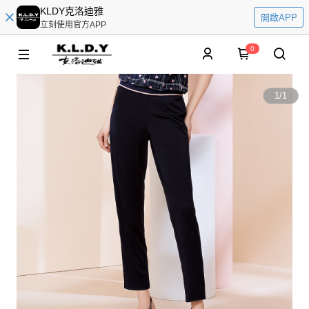
KLDY克洛迪雅
開啟APP
立刻使用官方APP
0
1
/
1