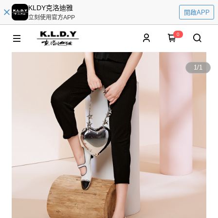
KLDY克洛迪雅
開啟APP
立刻使用官方APP
0
1
/
1