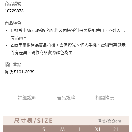
商品編號
超商取貨付款
10729878
Apple Pay
商品特色
ATM付款
1.照片中Model搭配的配件及內搭僅供拍照搭配使用，不列入此
商品內。
運送方式
2.商品圖檔皆為實品拍攝，會因燈光、個人手機、電腦螢幕顯示
而有差異，請依商品實際顏色為主。
全家取貨付款
免運費
銷售重點
付款後全家取貨
貨號 5101-3039
免運費
7-11取貨付款
詳細說明
商品規格
相關推薦
免運費
付款後7-11取貨
免運費
宅配