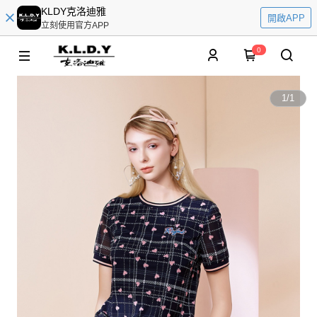
KLDY克洛迪雅
開啟APP
立刻使用官方APP
0
1
/
1