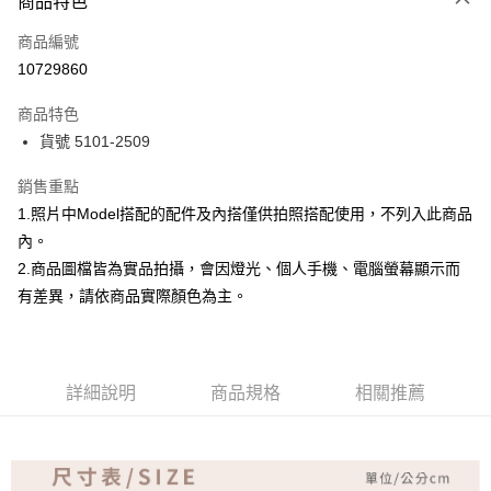
商品特色
信用卡一次付款
商品編號
超商取貨付款
10729860
Apple Pay
商品特色
ATM付款
貨號 5101-2509
銷售重點
運送方式
1.照片中Model搭配的配件及內搭僅供拍照搭配使用，不列入此商品
全家取貨付款
內。
免運費
2.商品圖檔皆為實品拍攝，會因燈光、個人手機、電腦螢幕顯示而
付款後全家取貨
有差異，請依商品實際顏色為主。
免運費
7-11取貨付款
詳細說明
商品規格
相關推薦
免運費
付款後7-11取貨
免運費