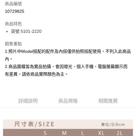
商品編號
超商取貨付款
10729825
Apple Pay
商品特色
ATM付款
貨號 5101-2220
銷售重點
運送方式
1.照片中Model搭配的配件及內搭僅供拍照搭配使用，不列入此商品
全家取貨付款
內。
免運費
2.商品圖檔皆為實品拍攝，會因燈光、個人手機、電腦螢幕顯示而
付款後全家取貨
有差異，請依商品實際顏色為主。
免運費
7-11取貨付款
詳細說明
商品規格
相關推薦
免運費
付款後7-11取貨
免運費
宅配