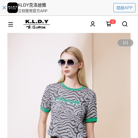
KLDY克洛迪雅
開啟APP
立刻使用官方APP
0
1
/
1