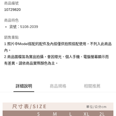
商品編號
超商取貨付款
10729820
Apple Pay
商品特色
ATM付款
貨號：5108-2039
銷售重點
運送方式
1.照片中Model搭配的配件及內搭僅供拍照搭配使用，不列入此商品
全家取貨付款
內。
免運費
2.商品圖檔皆為實品拍攝，會因燈光、個人手機、電腦螢幕顯示而
付款後全家取貨
有差異，請依商品實際顏色為主。
免運費
7-11取貨付款
詳細說明
商品規格
相關推薦
免運費
付款後7-11取貨
免運費
宅配