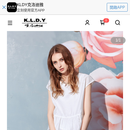
KLDY克洛迪雅
開啟APP
立刻使用官方APP
0
1
/
1