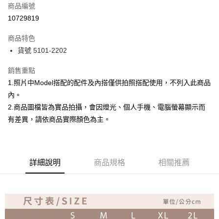
商品編號
超商取貨付款
10729819
Apple Pay
商品特色
ATM付款
貨號 5101-2202
銷售重點
運送方式
1.照片中Model搭配的配件及內搭僅供拍照搭配使用，不列入此商品
全家取貨付款
內。
免運費
2.商品圖檔皆為實品拍攝，會因燈光、個人手機、電腦螢幕顯示而
付款後全家取貨
有差異，請依商品實際顏色為主。
免運費
7-11取貨付款
詳細說明
商品規格
相關推薦
免運費
付款後7-11取貨
免運費
宅配