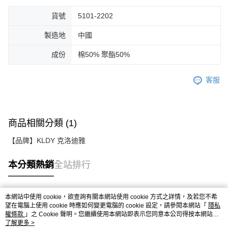
貨號
5101-2202
製造地
中國
成份
棉50% 聚酯50%
客服
商品相關分類 (1)
【品牌】KLDY 克洛迪雅
本分類熱銷
全站排行
本網站中使用 cookie，欲查詢有關本網站使用 cookie 方式之詳情，及若您不希
熱門標籤
望在電腦上使用 cookie 時應如何變更電腦的 cookie 設定，請參閱本網站「
隱私
權條款
」之 Cookie 聲明。您繼續使用本網站即表示您同意本公司得按本網站使
用條款之 Cookie 聲明使用 cookie。
了解更多 >