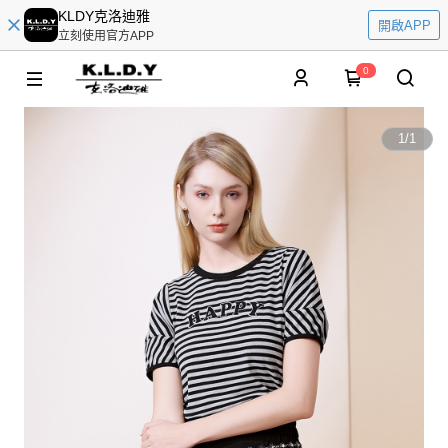
KLDY克洛迪雅
開啟APP
立刻使用官方APP
0
1
/
1