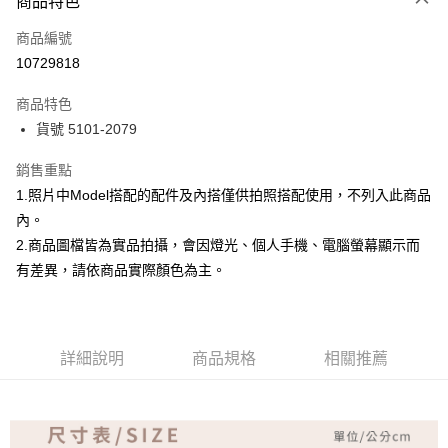
商品特色
信用卡一次付款
商品編號
超商取貨付款
10729818
Apple Pay
商品特色
ATM付款
貨號 5101-2079
銷售重點
運送方式
1.照片中Model搭配的配件及內搭僅供拍照搭配使用，不列入此商品
全家取貨付款
內。
免運費
2.商品圖檔皆為實品拍攝，會因燈光、個人手機、電腦螢幕顯示而
付款後全家取貨
有差異，請依商品實際顏色為主。
免運費
7-11取貨付款
詳細說明
商品規格
相關推薦
免運費
付款後7-11取貨
免運費