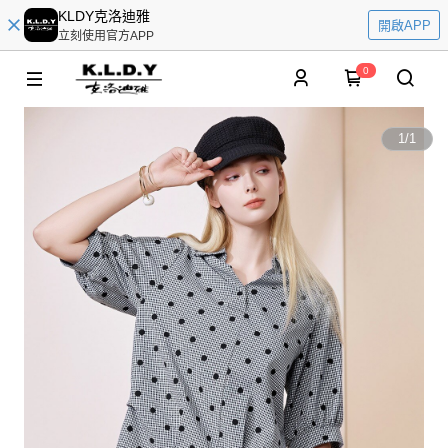
KLDY克洛迪雅
開啟APP
立刻使用官方APP
0
1
/
1