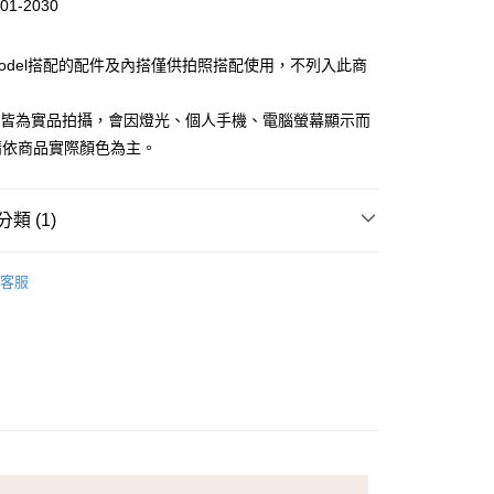
01-2030
Model搭配的配件及內搭僅供拍照搭配使用，不列入此商
檔皆為實品拍攝，會因燈光、個人手機、電腦螢幕顯示而
請依商品實際顏色為主。
付款
類 (1)
家取貨
LDY 克洛迪雅
客服
付款
1取貨