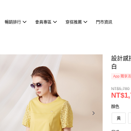
暢銷排行
會員專區
穿搭推薦
門市資訊
設計感拼
白
App 獨享
NT$5,780
NT$1,
顏色
黃