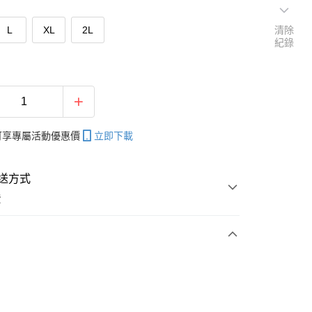
L
XL
2L
清除
紀錄
帳可享專屬活動優惠價
立即下載
送方式
費
次付款
付款