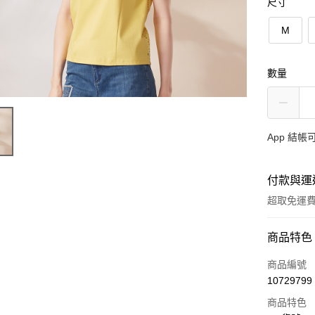
尺寸
M
數量
App 結
付款與運
超取免運
付款方式
商品特色
信用卡一
商品編號
10729799
超商取貨
商品特色
Apple Pay