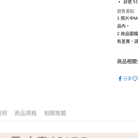
貨號 51
ATM付款
銷售重點
1.照片中
品內。
運送方式
2.商品圖
有差異，
全家取貨
免運費
商品相關分
付款後全
免運費
【品牌】K
分享
7-11取貨
免運費
付款後7-1
免運費
說明
商品規格
相關推薦
宅配
免運費