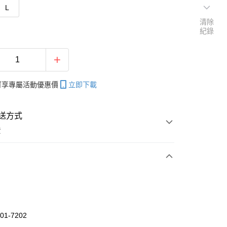
L
清除
紀錄
帳可享專屬活動優惠價
立即下載
送方式
費
次付款
付款
01-7202