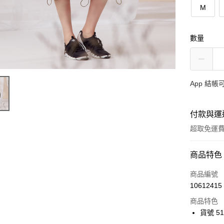
M
數量
App 結
付款與運
超取免運
付款方式
商品特色
信用卡一
商品編號
10612415
超商取貨
商品特色
Apple Pay
貨號 51