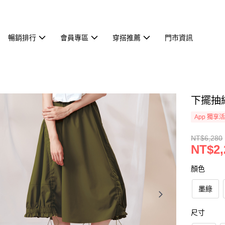
暢銷排行
會員專區
穿搭推薦
門市資訊
下擺抽繩
App 獨享
NT$6,280
NT$2,
顏色
墨綠
尺寸