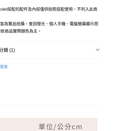
Model搭配的配件及內搭僅供拍照搭配使用，不列入此商
檔皆為實品拍攝，會因燈光、個人手機、電腦螢幕顯示而
請依商品實際顏色為主。
付款
類 (1)
家取貨
LDY 克洛迪雅
客服
付款
1取貨