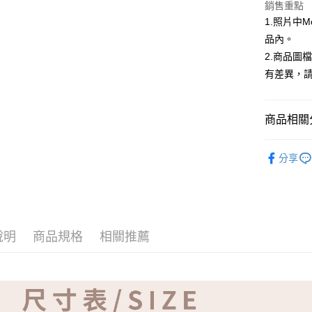
ATM付款
銷售重點
1.照片中
品內。
運送方式
2.商品圖
有差異，
全家取貨
免運費
商品相關分
付款後全
免運費
【品牌】K
分享
7-11取貨
免運費
付款後7-1
免運費
說明
商品規格
相關推薦
宅配
免運費