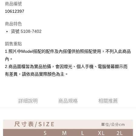
商品編號
超商取貨付款
10612397
Apple Pay
商品特色
ATM付款
貨號 5108-7402
銷售重點
運送方式
1.照片中Model搭配的配件及內搭僅供拍照搭配使用，不列入此商品
全家取貨付款
內。
免運費
2.商品圖檔皆為實品拍攝，會因燈光、個人手機、電腦螢幕顯示而
付款後全家取貨
有差異，請依商品實際顏色為主。
免運費
7-11取貨付款
詳細說明
商品規格
相關推薦
免運費
付款後7-11取貨
免運費
宅配