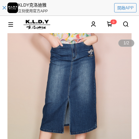
KLDY克洛迪雅
開啟APP
立刻使用官方APP
0
1
/
2