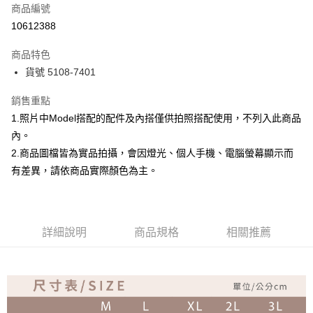
商品編號
超商取貨付款
10612388
Apple Pay
商品特色
ATM付款
貨號 5108-7401
銷售重點
運送方式
1.照片中Model搭配的配件及內搭僅供拍照搭配使用，不列入此商品
全家取貨付款
內。
免運費
2.商品圖檔皆為實品拍攝，會因燈光、個人手機、電腦螢幕顯示而
付款後全家取貨
有差異，請依商品實際顏色為主。
免運費
7-11取貨付款
詳細說明
商品規格
相關推薦
免運費
付款後7-11取貨
免運費
宅配