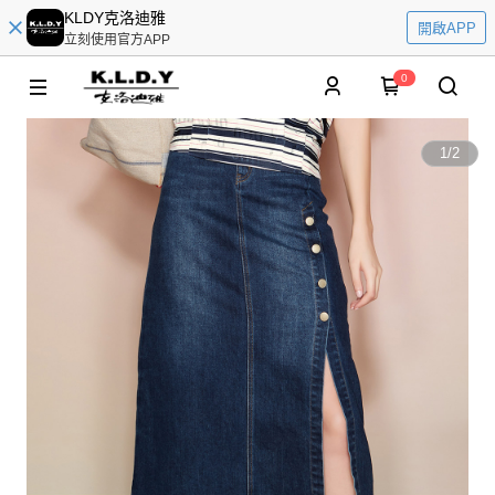
KLDY克洛迪雅
開啟APP
立刻使用官方APP
0
1
/
2