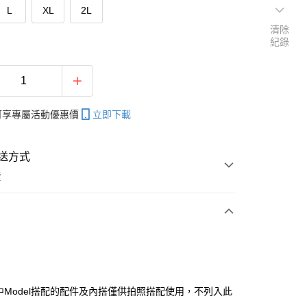
L
XL
2L
清除
紀錄
帳可享專屬活動優惠價
立即下載
送方式
費
次付款
付款
片中Model搭配的配件及內搭僅供拍照搭配使用，不列入此