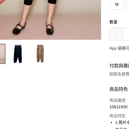
M
數量
App 結
付款與運
超取免運
付款方式
商品特色
信用卡一
商品編號
10611930
超商取貨
商品特色
Apple Pay
1.照