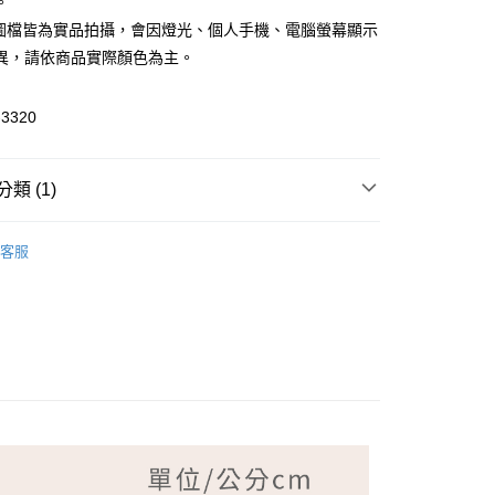
。
品圖檔皆為實品拍攝，會因燈光、個人手機、電腦螢幕顯示
異，請依商品實際顏色為主。
3320
付款
類 (1)
家取貨
NG TIAN 夢田
客服
付款
1取貨