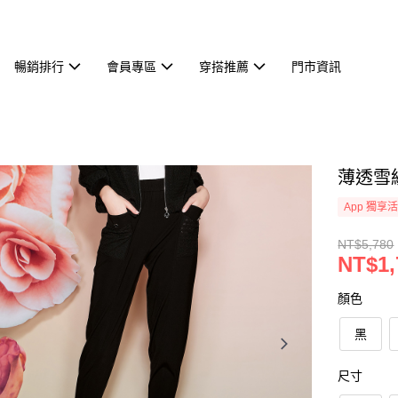
暢銷排行
會員專區
穿搭推薦
門市資訊
薄透雪紡
App 獨享
NT$5,780
NT$1,
顏色
黑
尺寸