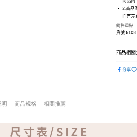
商品內
ATM付款
2.商
而有差
運送方式
銷售重點
貨號 5108-
全家取貨
免運費
商品相關分
付款後全
免運費
【品牌】ME
分享
7-11取貨
免運費
付款後7-1
免運費
說明
商品規格
相關推薦
宅配
免運費