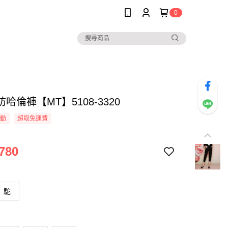
0
哈倫褲【MT】5108-3320
活動
超取免運費
780
駝