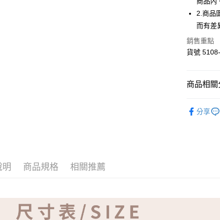
商品內
ATM付款
2.商
而有差
運送方式
銷售重點
貨號 5108-
全家取貨
免運費
商品相關分
付款後全
免運費
【品牌】ME
分享
7-11取貨
免運費
付款後7-1
免運費
說明
商品規格
相關推薦
宅配
免運費