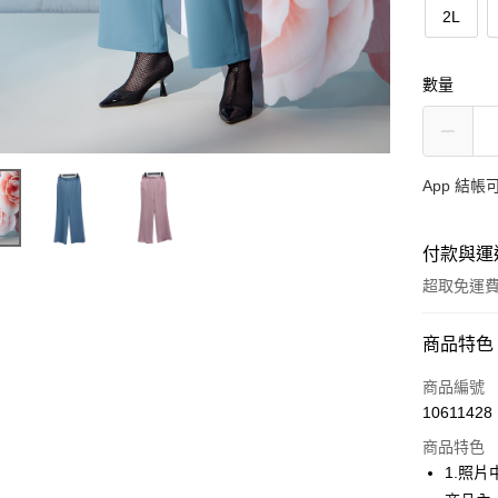
2L
數量
App 結
付款與運
超取免運
付款方式
商品特色
信用卡一
商品編號
10611428
超商取貨
商品特色
Apple Pay
1.照