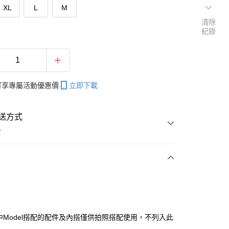
XL
L
M
清除
紀錄
帳可享專屬活動優惠價
立即下載
送方式
費
次付款
付款
片中Model搭配的配件及內搭僅供拍照搭配使用，不列入此