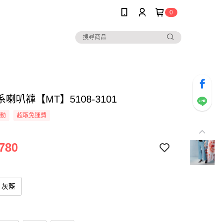
0
喇叭褲【MT】5108-3101
活動
超取免運費
780
灰藍