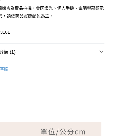
。
品圖檔皆為實品拍攝，會因燈光、個人手機、電腦螢幕顯示
異，請依商品實際顏色為主。
3101
付款
類 (1)
家取貨
NG TIAN 夢田
客服
付款
1取貨