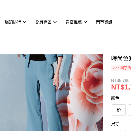
暢銷排行
會員專區
穿搭推薦
門市資訊
時尚色系
App 獨享
NT$5,780
NT$1,
顏色
粉
尺寸