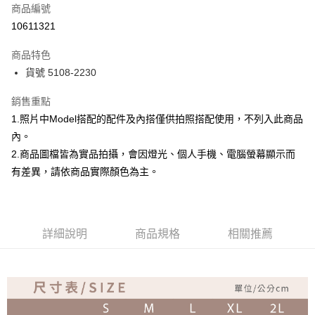
商品編號
超商取貨付款
10611321
Apple Pay
商品特色
ATM付款
貨號 5108-2230
銷售重點
運送方式
1.照片中Model搭配的配件及內搭僅供拍照搭配使用，不列入此商品
全家取貨付款
內。
免運費
2.商品圖檔皆為實品拍攝，會因燈光、個人手機、電腦螢幕顯示而
付款後全家取貨
有差異，請依商品實際顏色為主。
免運費
7-11取貨付款
詳細說明
商品規格
相關推薦
免運費
付款後7-11取貨
免運費
宅配