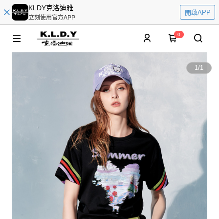
KLDY克洛迪雅
開啟APP
立刻使用官方APP
0
1
/
1