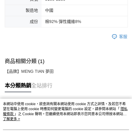
製造地
中國
成份
棉92% 彈性纖維8%
客服
商品相關分類 (1)
【品牌】MENG TIAN 夢田
本分類熱銷
全站排行
本網站中使用 cookie，欲查詢有關本網站使用 cookie 方式之詳情，及若您不希
熱門標籤
望在電腦上使用 cookie 時應如何變更電腦的 cookie 設定，請參閱本網站「
隱私
權條款
」之 Cookie 聲明。您繼續使用本網站即表示您同意本公司得按本網站使
用條款之 Cookie 聲明使用 cookie。
了解更多 >