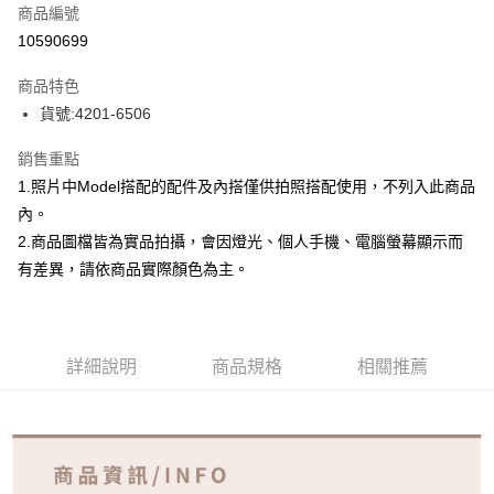
商品編號
超商取貨付款
10590699
Apple Pay
商品特色
ATM付款
貨號:4201-6506
銷售重點
運送方式
1.照片中Model搭配的配件及內搭僅供拍照搭配使用，不列入此商品
全家取貨付款
內。
免運費
2.商品圖檔皆為實品拍攝，會因燈光、個人手機、電腦螢幕顯示而
付款後全家取貨
有差異，請依商品實際顏色為主。
免運費
7-11取貨付款
詳細說明
商品規格
相關推薦
免運費
付款後7-11取貨
免運費
宅配