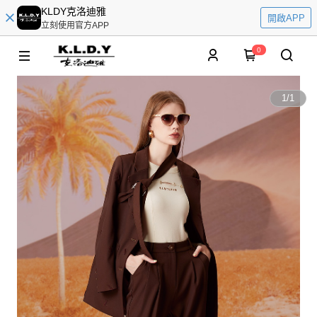
KLDY克洛迪雅
開啟APP
立刻使用官方APP
0
1
/
1