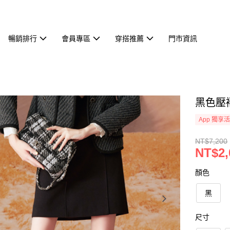
暢銷排行
會員專區
穿搭推薦
門市資訊
黑色壓褶
App 獨享
NT$7,200
NT$2,
顏色
黑
尺寸