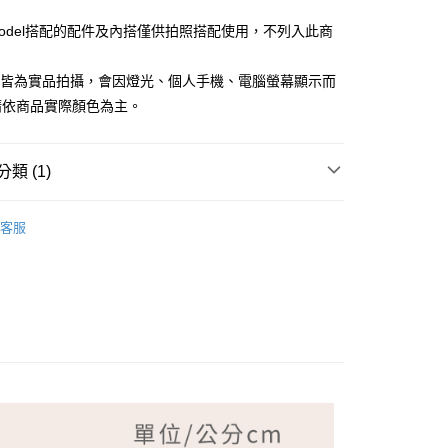
Model搭配的配件及內搭僅供拍照搭配使用，不列入此商
檔皆為實品拍攝，會因燈光、個人手機、電腦螢幕顯示而
請依商品實際顏色為主。
付款
類 (1)
家取貨
NG TIAN 夢田
客服
付款
1取貨