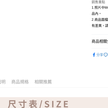
ATM付款
銷售重點
1.照片中
品內。
運送方式
2.商品圖
有差異，
全家取貨
免運費
商品相關分
付款後全
免運費
【品牌】ME
分享
7-11取貨
免運費
付款後7-1
免運費
說明
商品規格
相關推薦
宅配
免運費