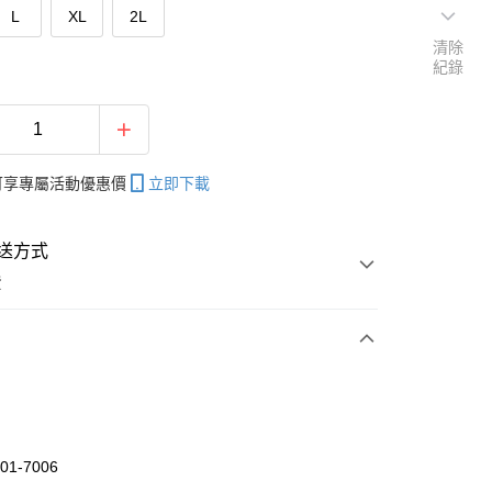
L
XL
2L
清除
紀錄
帳可享專屬活動優惠價
立即下載
送方式
費
次付款
付款
01-7006