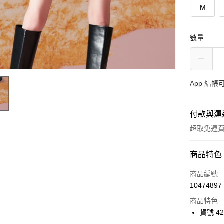
M
數量
App 結
付款與運
超取免運
付款方式
商品特色
信用卡一
商品編號
10474897
超商取貨
商品特色
Apple Pay
貨號 42