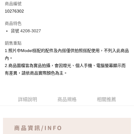
商品編號
超商取貨付款
10276302
Apple Pay
商品特色
ATM付款
貨號 4208-3027
銷售重點
運送方式
1.照片中Model搭配的配件及內搭僅供拍照搭配使用，不列入此商品
全家取貨付款
內。
免運費
2.商品圖檔皆為實品拍攝，會因燈光、個人手機、電腦螢幕顯示而
付款後全家取貨
有差異，請依商品實際顏色為主。
免運費
7-11取貨付款
詳細說明
商品規格
相關推薦
免運費
付款後7-11取貨
免運費
宅配