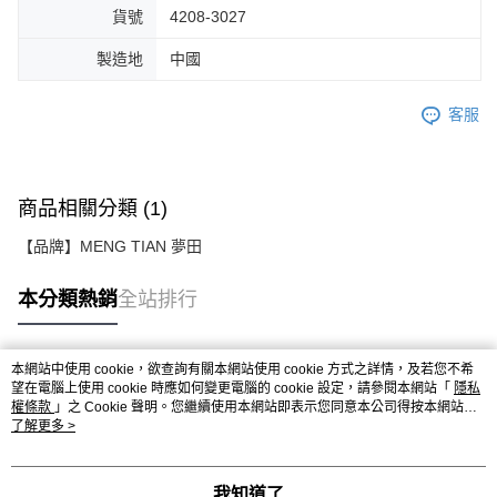
貨號
4208-3027
製造地
中國
客服
商品相關分類 (1)
【品牌】MENG TIAN 夢田
本分類熱銷
全站排行
本網站中使用 cookie，欲查詢有關本網站使用 cookie 方式之詳情，及若您不希
熱門標籤
望在電腦上使用 cookie 時應如何變更電腦的 cookie 設定，請參閱本網站「
隱私
權條款
」之 Cookie 聲明。您繼續使用本網站即表示您同意本公司得按本網站使
用條款之 Cookie 聲明使用 cookie。
了解更多 >
我知道了