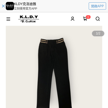
KLDY克洛迪雅
開啟APP
立刻使用官方APP
0
1
/
2