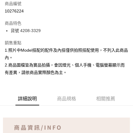
商品編號
超商取貨付款
10276224
Apple Pay
商品特色
ATM付款
貨號 4208-3329
銷售重點
運送方式
1.照片中Model搭配的配件及內搭僅供拍照搭配使用，不列入此商品
全家取貨付款
內。
免運費
2.商品圖檔皆為實品拍攝，會因燈光、個人手機、電腦螢幕顯示而
付款後全家取貨
有差異，請依商品實際顏色為主。
免運費
7-11取貨付款
詳細說明
商品規格
相關推薦
免運費
付款後7-11取貨
免運費
宅配