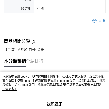
製造地
中國
客服
商品相關分類 (1)
【品牌】MENG TIAN 夢田
本分類熱銷
全站排行
本網站中使用 cookie，欲查詢有關本網站使用 cookie 方式之詳情，及若您不希
熱門標籤
望在電腦上使用 cookie 時應如何變更電腦的 cookie 設定，請參閱本網站「
隱私
權條款
」之 Cookie 聲明。您繼續使用本網站即表示您同意本公司得按本網站使
用條款之 Cookie 聲明使用 cookie。
了解更多 >
我知道了