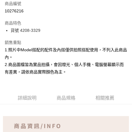
商品編號
超商取貨付款
10276216
Apple Pay
商品特色
ATM付款
貨號 4208-3329
銷售重點
運送方式
1.照片中Model搭配的配件及內搭僅供拍照搭配使用，不列入此商品
全家取貨付款
內。
免運費
2.商品圖檔皆為實品拍攝，會因燈光、個人手機、電腦螢幕顯示而
付款後全家取貨
有差異，請依商品實際顏色為主。
免運費
7-11取貨付款
詳細說明
商品規格
相關推薦
免運費
付款後7-11取貨
免運費
宅配