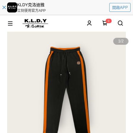
KLDY克洛迪雅
開啟APP
立刻使用官方APP
0
1
/
2